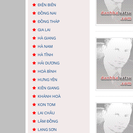
ĐIỆN BIÊN
ĐỒNG NAI
ĐỒNG THÁP
GIA LAI
HÀ GIANG
HÀ NAM
HÀ TĨNH
HẢI DƯƠNG
HOÀ BÌNH
HƯNG YÊN
KIÊN GIANG
KHÁNH HOÀ
KON TOM
LAI CHÂU
LÂM ĐỒNG
LẠNG SƠN