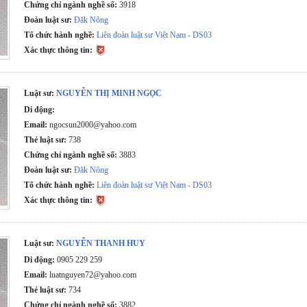
Chứng chỉ ngành nghề số:
3918
Đoàn luật sư:
Đăk Nông
Tổ chức hành nghề:
Liên đoàn luật sư Việt Nam - DS03
Xác thực thông tin:
Luật sư:
NGUYỄN THỊ MINH NGỌC
Di động:
Email:
ngocsun2000@yahoo.com
Thẻ luật sư:
738
Chứng chỉ ngành nghề số:
3883
Đoàn luật sư:
Đăk Nông
Tổ chức hành nghề:
Liên đoàn luật sư Việt Nam - DS03
Xác thực thông tin:
Luật sư:
NGUYỄN THANH HUY
Di động:
0905 229 259
Email:
luatnguyen72@yahoo.com
Thẻ luật sư:
734
Chứng chỉ ngành nghề số:
3882