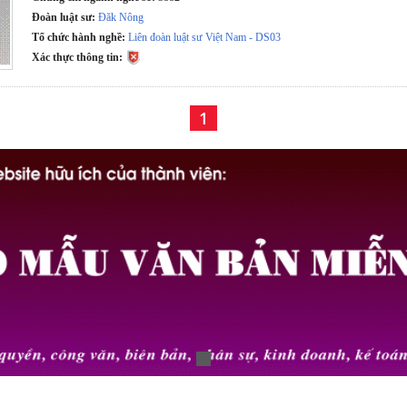
Đoàn luật sư:
Đăk Nông
Tổ chức hành nghề:
Liên đoàn luật sư Việt Nam - DS03
Xác thực thông tin:
1