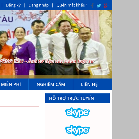
|
Đăng ký
|
Đăng nhập
|
Quên mật khẩu?
 MIỄN PHÍ
NGHIÊM CẤM
LIÊN HỆ
HỖ TRỢ TRỰC TUYẾN