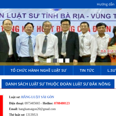
Hướng dẫn
TỔ CHỨC HÀNH NGHỀ LUẬT SƯ
TIN TỨC
L.SƯ
DANH SÁCH LUẬT SƯ THUỘC ĐOÀN LUẬT SƯ ĐĂK NÔNG
Luật sư:
HÃNG LUẬT SÀI GÒN
Điện thoại:
0975405665 -
Hotline:
0708480123
Email:
hangluatsaigon20@gmail.com
Thẻ luật sư:
13139/LS