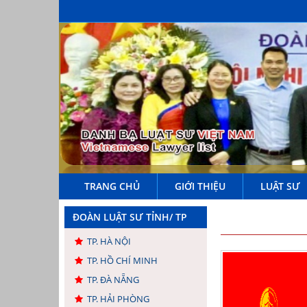
TRANG CHỦ
GIỚI THIỆU
LUẬT SƯ
ĐOÀN LUẬT SƯ TỈNH/ TP
TP. HÀ NỘI
TP. HỒ CHÍ MINH
TP. ĐÀ NẴNG
TP. HẢI PHÒNG