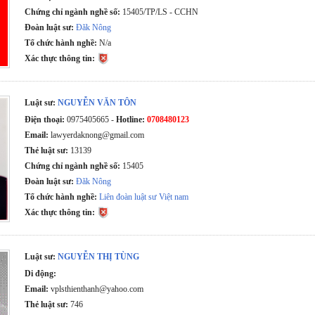
Chứng chỉ ngành nghề số:
15405/TP/LS - CCHN
Đoàn luật sư:
Đăk Nông
Tổ chức hành nghề:
N/a
Xác thực thông tin:
Luật sư:
NGUYỄN VĂN TÔN
Điện thoại:
0975405665 -
Hotline:
0708480123
Email:
lawyerdaknong@gmail.com
Thẻ luật sư:
13139
Chứng chỉ ngành nghề số:
15405
Đoàn luật sư:
Đăk Nông
Tổ chức hành nghề:
Liên đoàn luật sư Việt nam
Xác thực thông tin:
Luật sư:
NGUYỄN THỊ TÙNG
Di động:
Email:
vplsthienthanh@yahoo.com
Thẻ luật sư:
746