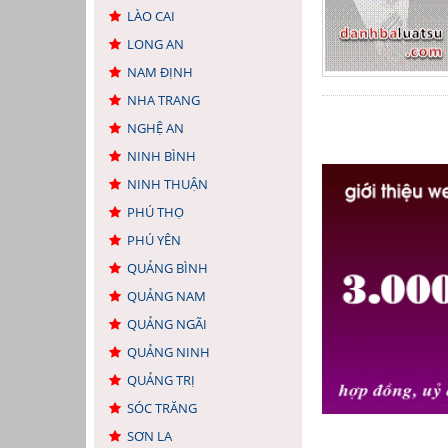
LÀO CAI
LONG AN
NAM ĐỊNH
NHA TRANG
NGHỆ AN
NINH BÌNH
NINH THUẬN
PHÚ THỌ
PHÚ YÊN
QUẢNG BÌNH
QUẢNG NAM
QUẢNG NGÃI
QUẢNG NINH
QUẢNG TRỊ
SÓC TRĂNG
SƠN LA