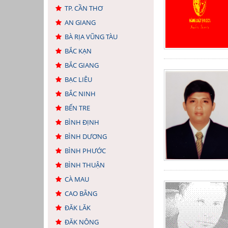
TP. CẦN THƠ
AN GIANG
BÀ RỊA VŨNG TÀU
BẮC KẠN
BẮC GIANG
BẠC LIÊU
BẮC NINH
BẾN TRE
BÌNH ĐỊNH
BÌNH DƯƠNG
BÌNH PHƯỚC
BÌNH THUẬN
CÀ MAU
CAO BẰNG
ĐĂK LĂK
ĐĂK NÔNG