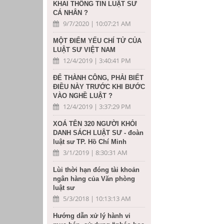
KHAI THÔNG TIN LUẬT SƯ
CÁ NHÂN ?
9/7/2020 | 10:07:21 AM
MỘT ĐIỂM YẾU CHÍ TỬ CỦA
LUẬT SƯ VIỆT NAM
12/4/2019 | 3:40:41 PM
ĐỂ THÀNH CÔNG, PHẢI BIẾT
ĐIỀU NÀY TRƯỚC KHI BƯỚC
VÀO NGHỀ LUẬT ?
12/4/2019 | 3:37:29 PM
XOÁ TÊN 320 NGƯỜI KHỎI
DANH SÁCH LUẬT SƯ - đoàn
luật sư TP. Hồ Chí Minh
3/1/2019 | 8:30:31 AM
Lùi thời hạn đóng tài khoản
ngân hàng của Văn phòng
luật sư
5/3/2018 | 10:13:13 AM
Hướng dẫn xử lý hành vi