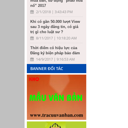
mua bán, sử dụng “pháo hoa
nổ” 2017
2/1/2018 | 3:43:43 PM
Khi có gần 50.000 lượt View
sau 3 ngày đăng tin, có giá
trị gì cho luật sư ?
8/11/2017 | 10:18:20 AM
Thời điểm có hiệu lực của
Đăng ký biện pháp bảo đảm
14/9/2017 | 9:16:53 AM
BANNER ĐỐI TÁC