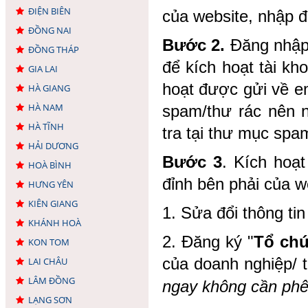
ĐIỆN BIÊN
của website, nhập đ
ĐỒNG NAI
Bước 2.
Đăng nhập 
ĐỒNG THÁP
để kích hoạt tài kh
GIA LAI
hoạt được gửi về em
HÀ GIANG
HÀ NAM
spam/thư rác nên n
HÀ TĨNH
tra tại thư mục spa
HẢI DƯƠNG
Bước 3
. Kích hoạt
HOÀ BÌNH
đỉnh bên phải của w
HƯNG YÊN
KIÊN GIANG
1. Sửa đổi thông ti
KHÁNH HOÀ
2. Đăng ký "
Tổ ch
KON TOM
của doanh nghiệp/ 
LAI CHÂU
LÂM ĐỒNG
ngay không cần phê
LẠNG SƠN