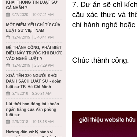
KHAI THÔNG TIN LUẬT SƯ
7.
Dự án sẽ chỉ kích
CÁ NHÂN ?
cầu xác thực và thô
9/7/2020 | 10:07:21 AM
chỉ hành nghề hoặc 
MỘT ĐIỂM YẾU CHÍ TỬ CỦA
LUẬT SƯ VIỆT NAM
12/4/2019 | 3:40:41 PM
ĐỂ THÀNH CÔNG, PHẢI BIẾT
ĐIỀU NÀY TRƯỚC KHI BƯỚC
Chúc thành công.
VÀO NGHỀ LUẬT ?
12/4/2019 | 3:37:29 PM
XOÁ TÊN 320 NGƯỜI KHỎI
DANH SÁCH LUẬT SƯ - đoàn
luật sư TP. Hồ Chí Minh
3/1/2019 | 8:30:31 AM
Lùi thời hạn đóng tài khoản
ngân hàng của Văn phòng
luật sư
5/3/2018 | 10:13:13 AM
Hướng dẫn xử lý hành vi