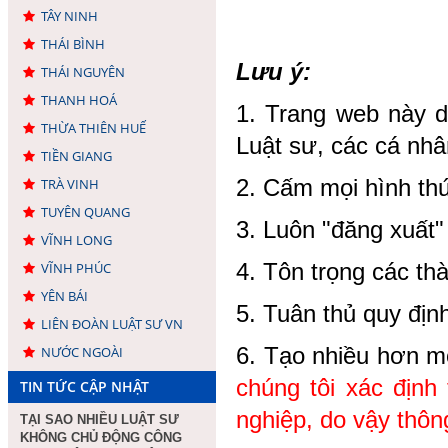
TÂY NINH
THÁI BÌNH
Lưu ý:
THÁI NGUYÊN
THANH HOÁ
1. Trang web này d
THỪA THIÊN HUẾ
Luật sư, các cá nhâ
TIỀN GIANG
2. Cấm mọi hình thứ
TRÀ VINH
TUYÊN QUANG
3. Luôn "đăng xuất"
VĨNH LONG
4. Tôn trọng các thà
VĨNH PHÚC
YÊN BÁI
5. Tuân thủ quy địn
LIÊN ĐOÀN LUẬT SƯ VN
6. Tạo nhiều hơn mộ
NƯỚC NGOÀI
chúng tôi xác định 
TIN TỨC CẬP NHẬT
nghiệp, do vậy thông
TẠI SAO NHIỀU LUẬT SƯ
KHÔNG CHỦ ĐỘNG CÔNG