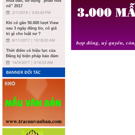
mua bán, sử dụng “pháo hoa
nổ” 2017
2/1/2018 | 3:43:43 PM
Khi có gần 50.000 lượt View
sau 3 ngày đăng tin, có giá
trị gì cho luật sư ?
8/11/2017 | 10:18:20 AM
Thời điểm có hiệu lực của
Đăng ký biện pháp bảo đảm
14/9/2017 | 9:16:53 AM
BANNER ĐỐI TÁC