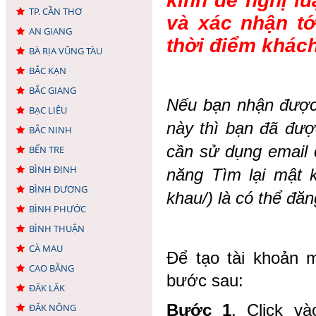
kính đề nghị lu
TP. CẦN THƠ
và xác nhận tớ
AN GIANG
thời điểm khách
BÀ RỊA VŨNG TÀU
BẮC KẠN
BẮC GIANG
Nếu bạn nhận được 
BẠC LIÊU
này thì bạn đã đượ
BẮC NINH
cần sử dụng email 
BẾN TRE
BÌNH ĐỊNH
năng Tìm lại mật k
BÌNH DƯƠNG
khau/) là có thể đăn
BÌNH PHƯỚC
BÌNH THUẬN
CÀ MAU
Để tạo tài khoản 
CAO BẰNG
bước sau:
ĐĂK LĂK
Bước 1
.
Click v
ĐĂK NÔNG