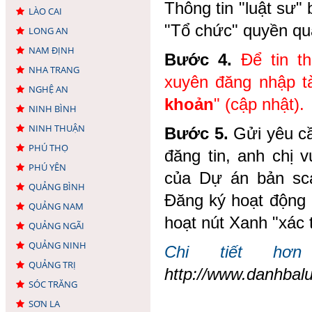
Thông tin "luật sư" 
LÀO CAI
"Tổ chức" quyền qu
LONG AN
NAM ĐỊNH
Bước 4.
Để tin t
NHA TRANG
xuyên đăng nhập t
NGHỆ AN
khoản
" (cập nhật).
NINH BÌNH
NINH THUẬN
Bước 5.
Gửi yêu cầu
PHÚ THỌ
đăng tin, anh chị 
PHÚ YÊN
của Dự án bản sc
QUẢNG BÌNH
Đăng ký hoạt động 
QUẢNG NAM
hoạt nút Xanh "xác t
QUẢNG NGÃI
QUẢNG NINH
Chi tiết hơn
QUẢNG TRỊ
http://www.danhbalu
SÓC TRĂNG
SƠN LA