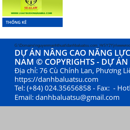
THỐNG KÊ
G:\Domains\nguyenmanhthuat\danhbaluatsu.com_HrSY2Yjn\wwwroo
DỰ ÁN NÂNG CAO NĂNG LỰC V
NAM © COPYRIGHTS - DỰ ÁN
Địa chỉ: 76 Cù Chính Lan, Phương Liệ
https://danhbaluatsu.com
Tel: (+84) 024.35656858 - Fax: - Hot
Email:
danhbaluatsu@gmail.com