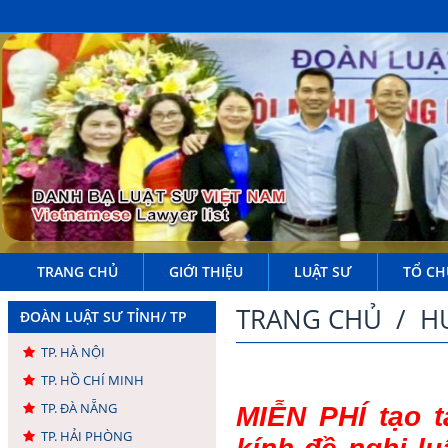
TRANG CHỦ
GIỚI THIỆU
LUẬT SƯ
TỔ CH
TRANG CHỦ
/
H
ĐOÀN LUẬT SƯ TỈNH/ TP
TP. HÀ NỘI
TP. HỒ CHÍ MINH
TP. ĐÀ NẴNG
MIỄN PHÍ tạo 
TP. HẢI PHÒNG