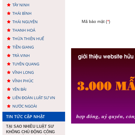
TÂY NINH
THÁI BÌNH
THÁI NGUYÊN
Mã bảo mật (
*
)
THANH HOÁ
THỪA THIÊN HUẾ
TIỀN GIANG
TRÀ VINH
TUYÊN QUANG
VĨNH LONG
VĨNH PHÚC
YÊN BÁI
LIÊN ĐOÀN LUẬT SƯ VN
NƯỚC NGOÀI
TIN TỨC CẬP NHẬT
TẠI SAO NHIỀU LUẬT SƯ
KHÔNG CHỦ ĐỘNG CÔNG