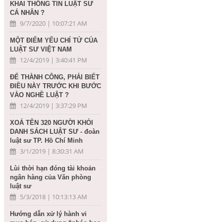
KHAI THÔNG TIN LUẬT SƯ
CÁ NHÂN ?
9/7/2020 | 10:07:21 AM
MỘT ĐIỂM YẾU CHÍ TỬ CỦA
LUẬT SƯ VIỆT NAM
12/4/2019 | 3:40:41 PM
ĐỂ THÀNH CÔNG, PHẢI BIẾT
ĐIỀU NÀY TRƯỚC KHI BƯỚC
VÀO NGHỀ LUẬT ?
12/4/2019 | 3:37:29 PM
XOÁ TÊN 320 NGƯỜI KHỎI
DANH SÁCH LUẬT SƯ - đoàn
luật sư TP. Hồ Chí Minh
3/1/2019 | 8:30:31 AM
Lùi thời hạn đóng tài khoản
ngân hàng của Văn phòng
luật sư
5/3/2018 | 10:13:13 AM
Hướng dẫn xử lý hành vi