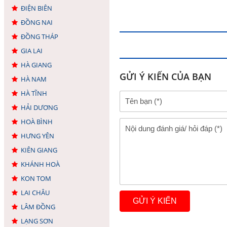
ĐIỆN BIÊN
ĐỒNG NAI
ĐỒNG THÁP
GIA LAI
HÀ GIANG
GỬI Ý KIẾN CỦA BẠN
HÀ NAM
HÀ TĨNH
HẢI DƯƠNG
HOÀ BÌNH
HƯNG YÊN
KIÊN GIANG
KHÁNH HOÀ
KON TOM
LAI CHÂU
LÂM ĐỒNG
LẠNG SƠN