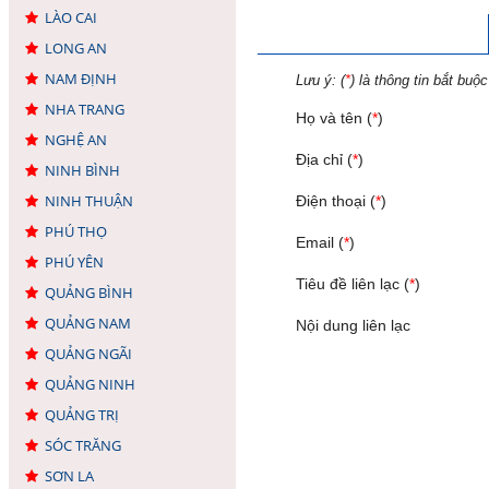
LÀO CAI
LONG AN
NAM ĐỊNH
Lưu ý: (
*
) là thông tin bắt buộc
NHA TRANG
Họ và tên (
*
)
NGHỆ AN
Địa chỉ (
*
)
NINH BÌNH
NINH THUẬN
Điện thoại (
*
)
PHÚ THỌ
Email (
*
)
PHÚ YÊN
Tiêu đề liên lạc (
*
)
QUẢNG BÌNH
QUẢNG NAM
Nội dung liên lạc
QUẢNG NGÃI
QUẢNG NINH
QUẢNG TRỊ
SÓC TRĂNG
SƠN LA