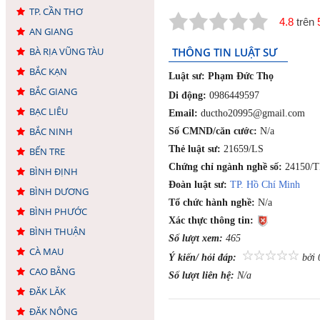
TP. CẦN THƠ
4.8
trên
AN GIANG
BÀ RỊA VŨNG TÀU
THÔNG TIN LUẬT SƯ
BẮC KẠN
Luật sư:
Phạm Đức Thọ
BẮC GIANG
Di động:
0986449597
BẠC LIÊU
Email:
ductho20995@gmail.com
BẮC NINH
Số CMND/căn cước:
N/a
Thẻ luật sư:
21659/LS
BẾN TRE
Chứng chỉ ngành nghề số:
24150/
BÌNH ĐỊNH
Đoàn luật sư:
TP. Hồ Chí Minh
BÌNH DƯƠNG
Tổ chức hành nghề:
N/a
BÌNH PHƯỚC
Xác thực thông tin:
BÌNH THUẬN
Số lượt xem:
465
CÀ MAU
Ý kiến/ hỏi đáp:
bởi 
CAO BẰNG
Số lượt liên hệ:
N/a
ĐĂK LĂK
ĐĂK NÔNG