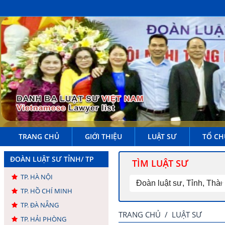
TRANG CHỦ
GIỚI THIỆU
LUẬT SƯ
TỔ CH
ĐOÀN LUẬT SƯ TỈNH/ TP
TÌM LUẬT SƯ
TP. HÀ NỘI
TP. HỒ CHÍ MINH
TP. ĐÀ NẴNG
TRANG CHỦ
/
LUẬT SƯ
TP. HẢI PHÒNG