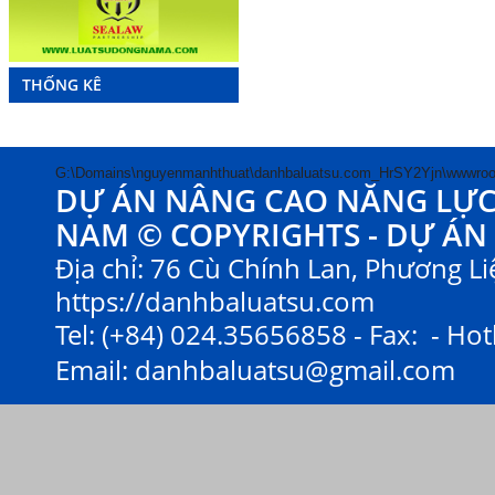
THỐNG KÊ
G:\Domains\nguyenmanhthuat\danhbaluatsu.com_HrSY2Yjn\wwwroo
DỰ ÁN NÂNG CAO NĂNG LỰC V
NAM © COPYRIGHTS - DỰ ÁN
Địa chỉ: 76 Cù Chính Lan, Phương Liệ
https://danhbaluatsu.com
Tel: (+84) 024.35656858 - Fax: - Hot
Email:
danhbaluatsu@gmail.com