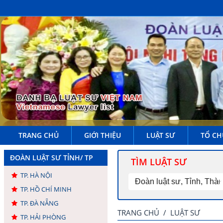
TRANG CHỦ
GIỚI THIỆU
LUẬT SƯ
TỔ CH
ĐOÀN LUẬT SƯ TỈNH/ TP
TÌM LUẬT SƯ
TP. HÀ NỘI
TP. HỒ CHÍ MINH
TP. ĐÀ NẴNG
TRANG CHỦ
/
LUẬT SƯ
TP. HẢI PHÒNG