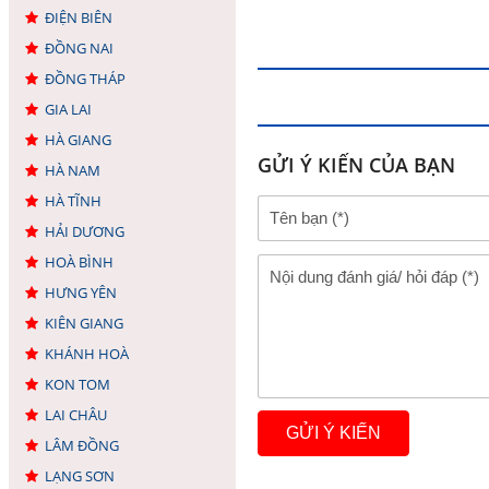
ĐIỆN BIÊN
ĐỒNG NAI
ĐỒNG THÁP
GIA LAI
HÀ GIANG
GỬI Ý KIẾN CỦA BẠN
HÀ NAM
HÀ TĨNH
HẢI DƯƠNG
HOÀ BÌNH
HƯNG YÊN
KIÊN GIANG
KHÁNH HOÀ
KON TOM
LAI CHÂU
LÂM ĐỒNG
LẠNG SƠN