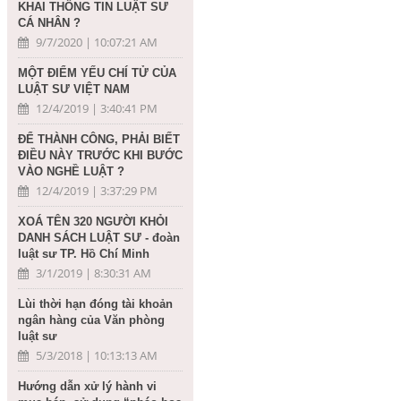
KHAI THÔNG TIN LUẬT SƯ
CÁ NHÂN ?
9/7/2020 | 10:07:21 AM
MỘT ĐIỂM YẾU CHÍ TỬ CỦA
LUẬT SƯ VIỆT NAM
12/4/2019 | 3:40:41 PM
ĐỂ THÀNH CÔNG, PHẢI BIẾT
ĐIỀU NÀY TRƯỚC KHI BƯỚC
VÀO NGHỀ LUẬT ?
12/4/2019 | 3:37:29 PM
XOÁ TÊN 320 NGƯỜI KHỎI
DANH SÁCH LUẬT SƯ - đoàn
luật sư TP. Hồ Chí Minh
3/1/2019 | 8:30:31 AM
Lùi thời hạn đóng tài khoản
ngân hàng của Văn phòng
luật sư
5/3/2018 | 10:13:13 AM
Hướng dẫn xử lý hành vi