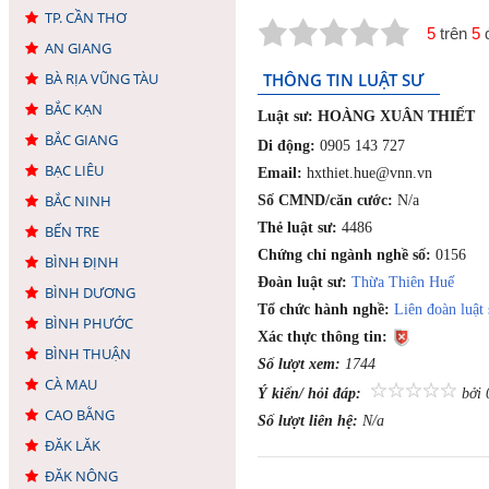
TP. CẦN THƠ
5
trên
5
đ
AN GIANG
BÀ RỊA VŨNG TÀU
THÔNG TIN LUẬT SƯ
BẮC KẠN
Luật sư:
HOÀNG XUÂN THIẾT
BẮC GIANG
Di động:
0905 143 727
BẠC LIÊU
Email:
hxthiet.hue@vnn.vn
BẮC NINH
Số CMND/căn cước:
N/a
Thẻ luật sư:
4486
BẾN TRE
Chứng chỉ ngành nghề số:
0156
BÌNH ĐỊNH
Đoàn luật sư:
Thừa Thiên Huế
BÌNH DƯƠNG
Tổ chức hành nghề:
Liên đoàn luật
BÌNH PHƯỚC
Xác thực thông tin:
BÌNH THUẬN
Số lượt xem:
1744
CÀ MAU
Ý kiến/ hỏi đáp:
bởi 
CAO BẰNG
Số lượt liên hệ:
N/a
ĐĂK LĂK
ĐĂK NÔNG