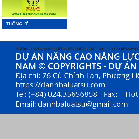
THỐNG KÊ
G:\Domains\nguyenmanhthuat\danhbaluatsu.com_HrSY2Yjn\wwwroo
DỰ ÁN NÂNG CAO NĂNG LỰC V
NAM © COPYRIGHTS - DỰ ÁN
Địa chỉ: 76 Cù Chính Lan, Phương Liệ
https://danhbaluatsu.com
Tel: (+84) 024.35656858 - Fax: - Hot
Email:
danhbaluatsu@gmail.com