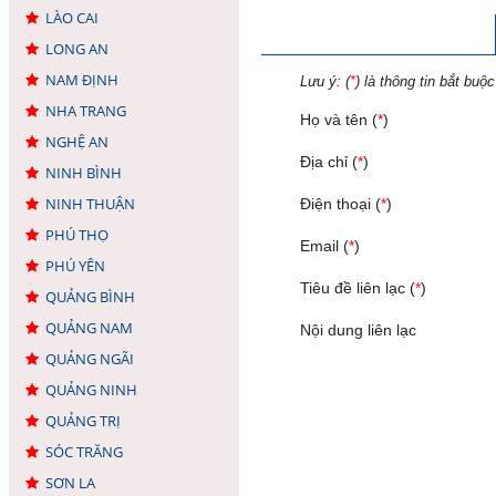
LÀO CAI
LONG AN
NAM ĐỊNH
Lưu ý: (
*
) là thông tin bắt buộc
NHA TRANG
Họ và tên (
*
)
NGHỆ AN
Địa chỉ (
*
)
NINH BÌNH
NINH THUẬN
Điện thoại (
*
)
PHÚ THỌ
Email (
*
)
PHÚ YÊN
Tiêu đề liên lạc (
*
)
QUẢNG BÌNH
QUẢNG NAM
Nội dung liên lạc
QUẢNG NGÃI
QUẢNG NINH
QUẢNG TRỊ
SÓC TRĂNG
SƠN LA