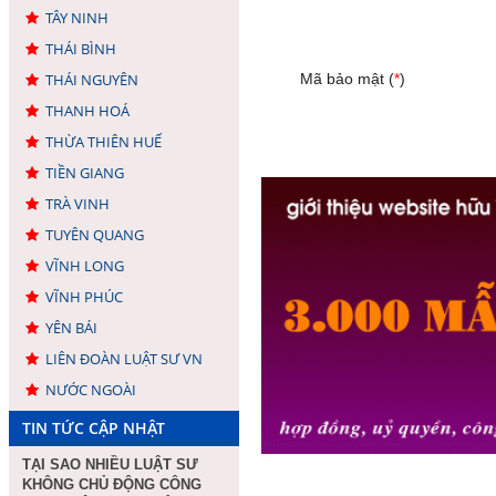
TÂY NINH
THÁI BÌNH
THÁI NGUYÊN
Mã bảo mật (
*
)
THANH HOÁ
THỪA THIÊN HUẾ
TIỀN GIANG
TRÀ VINH
TUYÊN QUANG
VĨNH LONG
VĨNH PHÚC
YÊN BÁI
LIÊN ĐOÀN LUẬT SƯ VN
NƯỚC NGOÀI
TIN TỨC CẬP NHẬT
TẠI SAO NHIỀU LUẬT SƯ
KHÔNG CHỦ ĐỘNG CÔNG