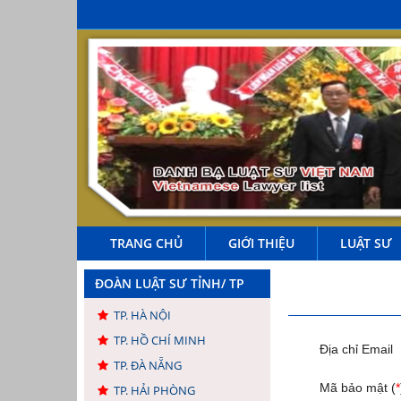
TRANG CHỦ
GIỚI THIỆU
LUẬT SƯ
ĐOÀN LUẬT SƯ TỈNH/ TP
TP. HÀ NỘI
TP. HỒ CHÍ MINH
Địa chỉ Email
TP. ĐÀ NẴNG
Mã bảo mật (
*
TP. HẢI PHÒNG