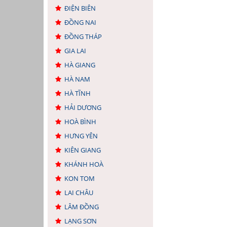
ĐIỆN BIÊN
ĐỒNG NAI
ĐỒNG THÁP
GIA LAI
HÀ GIANG
HÀ NAM
HÀ TĨNH
HẢI DƯƠNG
HOÀ BÌNH
HƯNG YÊN
KIÊN GIANG
KHÁNH HOÀ
KON TOM
LAI CHÂU
LÂM ĐỒNG
LẠNG SƠN