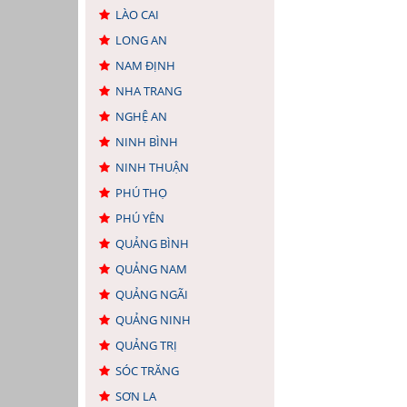
LÀO CAI
LONG AN
NAM ĐỊNH
NHA TRANG
NGHỆ AN
NINH BÌNH
NINH THUẬN
PHÚ THỌ
PHÚ YÊN
QUẢNG BÌNH
QUẢNG NAM
QUẢNG NGÃI
QUẢNG NINH
QUẢNG TRỊ
SÓC TRĂNG
SƠN LA