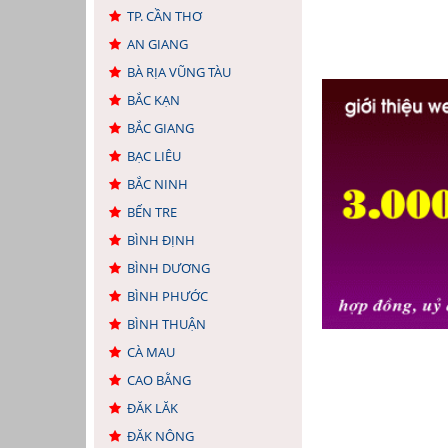
TP. CẦN THƠ
AN GIANG
BÀ RỊA VŨNG TÀU
BẮC KẠN
BẮC GIANG
BẠC LIÊU
BẮC NINH
BẾN TRE
BÌNH ĐỊNH
BÌNH DƯƠNG
BÌNH PHƯỚC
BÌNH THUẬN
CÀ MAU
CAO BẰNG
ĐĂK LĂK
ĐĂK NÔNG