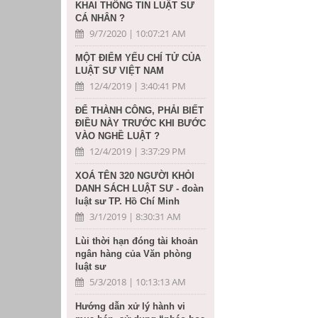
KHAI THÔNG TIN LUẬT SƯ
CÁ NHÂN ?
9/7/2020 | 10:07:21 AM
MỘT ĐIỂM YẾU CHÍ TỬ CỦA
LUẬT SƯ VIỆT NAM
12/4/2019 | 3:40:41 PM
ĐỂ THÀNH CÔNG, PHẢI BIẾT
ĐIỀU NÀY TRƯỚC KHI BƯỚC
VÀO NGHỀ LUẬT ?
12/4/2019 | 3:37:29 PM
XOÁ TÊN 320 NGƯỜI KHỎI
DANH SÁCH LUẬT SƯ - đoàn
luật sư TP. Hồ Chí Minh
3/1/2019 | 8:30:31 AM
Lùi thời hạn đóng tài khoản
ngân hàng của Văn phòng
luật sư
5/3/2018 | 10:13:13 AM
Hướng dẫn xử lý hành vi