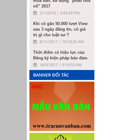
mua bán, sử dụng “pháo hoa
nổ” 2017
2/1/2018 | 3:43:43 PM
Khi có gần 50.000 lượt View
sau 3 ngày đăng tin, có giá
trị gì cho luật sư ?
8/11/2017 | 10:18:20 AM
Thời điểm có hiệu lực của
Đăng ký biện pháp bảo đảm
14/9/2017 | 9:16:53 AM
BANNER ĐỐI TÁC