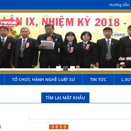
Hướng dẫn
TỔ CHỨC HÀNH NGHỀ LUẬT SƯ
TIN TỨC
L.SƯ
TÌM LẠI MẬT KHẨU
)