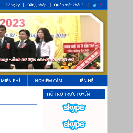
|
Đăng ký
|
Đăng nhập
|
Quên mật khẩu?
 MIỄN PHÍ
NGHIÊM CẤM
LIÊN HỆ
HỖ TRỢ TRỰC TUYẾN