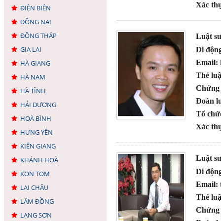
Xác thự
ĐIỆN BIÊN
ĐỒNG NAI
ĐỒNG THÁP
Luật s
GIA LAI
Di độn
Email:
HÀ GIANG
Thẻ luậ
HÀ NAM
Chứng 
HÀ TĨNH
Đoàn lu
HẢI DƯƠNG
Tổ chứ
HOÀ BÌNH
Xác thự
HƯNG YÊN
KIÊN GIANG
Luật s
KHÁNH HOÀ
Di độn
KON TOM
Email:
LAI CHÂU
Thẻ luậ
LÂM ĐỒNG
Chứng 
LẠNG SƠN