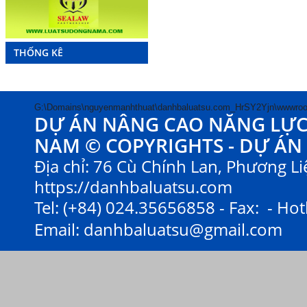
THỐNG KÊ
G:\Domains\nguyenmanhthuat\danhbaluatsu.com_HrSY2Yjn\wwwroo
DỰ ÁN NÂNG CAO NĂNG LỰC V
NAM © COPYRIGHTS - DỰ ÁN
Địa chỉ: 76 Cù Chính Lan, Phương Liệ
https://danhbaluatsu.com
Tel: (+84) 024.35656858 - Fax: - Hot
Email:
danhbaluatsu@gmail.com