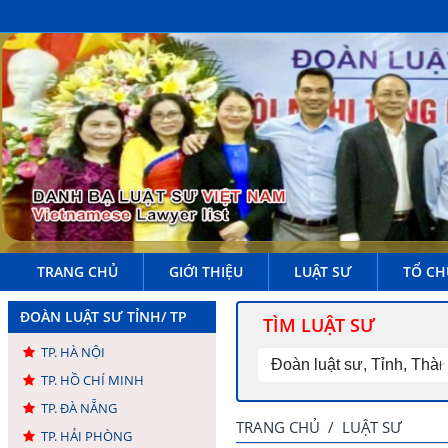
TRANG CHỦ
GIỚI THIỆU
LUẬT SƯ
TỔ CH
ĐOÀN LUẬT SƯ TỈNH/ TP
TÌM LUẬT SƯ
TP. HÀ NỘI
TP. HỒ CHÍ MINH
TP. ĐÀ NẴNG
TRANG CHỦ
/
LUẬT SƯ
TP. HẢI PHÒNG