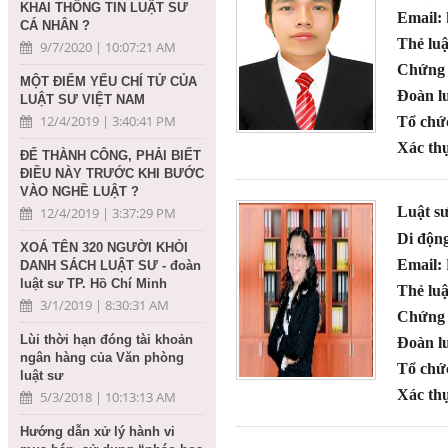
KHAI THÔNG TIN LUẬT SƯ
Email:
CÁ NHÂN ?
Thẻ luậ
9/7/2020 | 10:07:21 AM
Chứng 
MỘT ĐIỂM YẾU CHÍ TỬ CỦA
Đoàn lu
LUẬT SƯ VIỆT NAM
12/4/2019 | 3:40:41 PM
Tổ chứ
Xác thự
ĐỂ THÀNH CÔNG, PHẢI BIẾT
ĐIỀU NÀY TRƯỚC KHI BƯỚC
VÀO NGHỀ LUẬT ?
Luật s
12/4/2019 | 3:37:29 PM
Di độn
XOÁ TÊN 320 NGƯỜI KHỎI
Email:
DANH SÁCH LUẬT SƯ - đoàn
luật sư TP. Hồ Chí Minh
Thẻ luậ
3/1/2019 | 8:30:31 AM
Chứng 
Lùi thời hạn đóng tài khoản
Đoàn lu
ngân hàng của Văn phòng
Tổ chứ
luật sư
Xác thự
5/3/2018 | 10:13:13 AM
Hướng dẫn xử lý hành vi