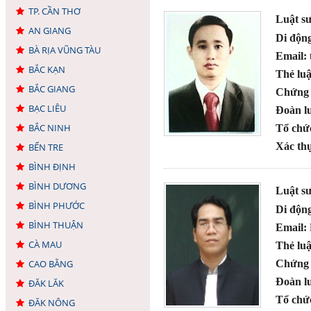
TP. CẦN THƠ
Luật s
AN GIANG
Di độn
BÀ RỊA VŨNG TÀU
Email:
BẮC KẠN
Thẻ luậ
BẮC GIANG
Chứng 
BẠC LIÊU
Đoàn lu
BẮC NINH
Tổ chứ
Xác thự
BẾN TRE
BÌNH ĐỊNH
BÌNH DƯƠNG
Luật s
BÌNH PHƯỚC
Di độn
BÌNH THUẬN
Email:
CÀ MAU
Thẻ luậ
CAO BẰNG
Chứng 
Đoàn lu
ĐĂK LĂK
Tổ chứ
ĐĂK NÔNG