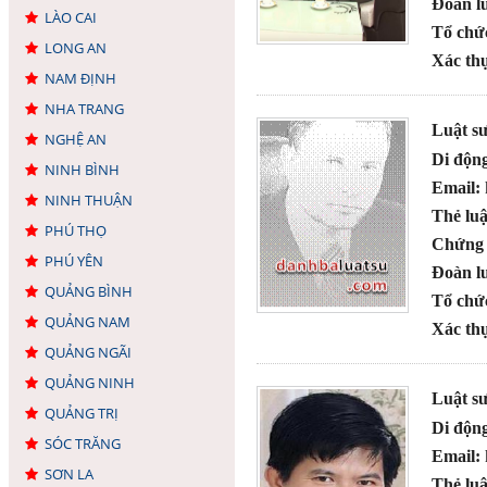
Đoàn lu
LÀO CAI
Tổ chứ
LONG AN
Xác thự
NAM ĐỊNH
NHA TRANG
Luật s
NGHỆ AN
Di độn
NINH BÌNH
Email:
NINH THUẬN
Thẻ luậ
PHÚ THỌ
Chứng 
PHÚ YÊN
Đoàn lu
QUẢNG BÌNH
Tổ chứ
QUẢNG NAM
Xác thự
QUẢNG NGÃI
QUẢNG NINH
Luật s
QUẢNG TRỊ
Di độn
SÓC TRĂNG
Email:
SƠN LA
Thẻ luậ