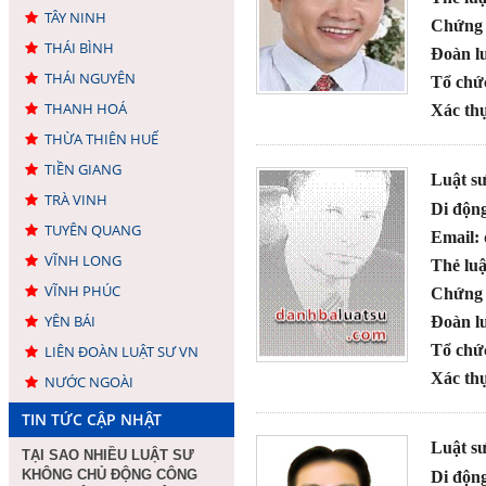
TÂY NINH
Chứng 
THÁI BÌNH
Đoàn lu
THÁI NGUYÊN
Tổ chứ
THANH HOÁ
Xác thự
THỪA THIÊN HUẾ
TIỀN GIANG
Luật s
TRÀ VINH
Di độn
TUYÊN QUANG
Email:
VĨNH LONG
Thẻ luậ
VĨNH PHÚC
Chứng 
YÊN BÁI
Đoàn lu
Tổ chứ
LIÊN ĐOÀN LUẬT SƯ VN
Xác thự
NƯỚC NGOÀI
TIN TỨC CẬP NHẬT
Luật s
TẠI SAO NHIỀU LUẬT SƯ
KHÔNG CHỦ ĐỘNG CÔNG
Di độn